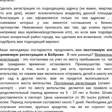
Сделать регистрацию по подходящему адресу (не важно, квартир
это или дом), может исключительно владелец данной площади
Регистрация у нас оформляется только по тем адресам , 
хозяевами которых у нас имеются соглашения о бизнес
партнерстве. Невозможно прописать вас там, где хозяин проти
(например ваш муж/жена/родственник итп), но если вам подойде
только конкретный район города, мы сделаем все возможное, чтоб
подобрать вам подходящий вариант.
Наши менеджеры постараются предложить вам
постоянную ил
временную регистрацию в Боброве
. В чем разница?
Временна
регистрация
- это постановка на учет по месту пребывания т.е. та
где гражданин временно остановился. Преимущество тако
регистрации в том, если у вас уже есть прописка по мест
жительства, но скажем вам желательно отправить детей в школу ил
дет. сад в другом месте, вам не придется выписываться 
постоянного места жительства.
Постоянная регистрация
(штамп 
паспорт) - учет по месту жительства, делается как правило н
продолжительный период времени на 5 - 10 лет и более. Штам
проставляется в паспорт. Цена начинается от 30 тысяч рублей 
более. Период получения составляет около 7 дней. Необходима дл
получения ипотеки, крупных кредитов, так же ее спросят пр
устройстве на работу в гос учреждение.