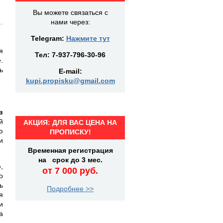
Вы можете связаться с
нами через:
Telegram:
Нажмите тут
я
Тел:
7-937-796-30-96
.
ь
E-mail:
kupi.propisku@gmail.com
.
в
й
АКЦИЯ: ДЛЯ ВАС ЦЕНА НА
ю
ПРОПИСКУ!
и
Временная регистрация
на срок до 3 мес.
,
от 7 000 руб.
о
ь
Подробнее >>
я
и
а