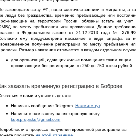
По законодательству РФ, наши соотечественники и мигранты, а та
же люди без гражданства, временно пребывающие или постоянн
проживающие на территории России, обязаны встать на учет 
ОМВД по месту пребывания или проживания. Данное требовани
указано в Федеральном законе от 21.12.2013 года № 376-ФЗ
Согласно ему предусмотрена наказание в виде штрафа за н
своевременное получение регистрации по месту пребывания ил
прописки. Размер наказания отличается в каждом отдельном случа
для организаций, сдающих жилые помещения таким лицам,
проживающим без регистрации, от 250 до 750 тысяч рублей.
Как заказать временную регистрацию в Боброве
Связаться с нами и уточнить детали:
Написать сообщение Telegram:
Нажмите тут
Напишите нам заявку на электронную почту
kupi.propisku@gmail.com
Подробности о процессе получения временной регистрации вы
можете прочитать
на этой странице