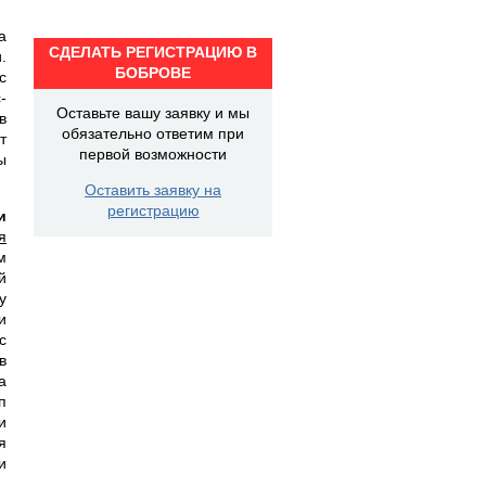
а
СДЕЛАТЬ РЕГИСТРАЦИЮ В
.
БОБРОВЕ
с
-
Оставьте вашу заявку и мы
в
обязательно ответим при
т
первой возможности
ы
Оставить заявку на
регистрацию
и
я
м
й
у
и
с
в
а
п
и
я
и