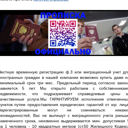
Честную временную регистрацию ф.3 или миграционный учет дл
иностранных граждан в нашей компании возможно купить даже н
минимальный срок три мес.. Предельный период согласно закон
равняется 5 лет. Мы открыто работаем с собственникам
недвижимости, что подразумевает справедливые цены з
качественные услуги.Мы ГАРАНТИРУЕМ исполнение отмеченны
пунктов путем предоставления юридических гарантий от юр. лица
Зарегистрированные могут не сомневаться: никаки
неожиданностей, Вас не выпишут с миграционного учета раньш
намеченного срока, неизменно выдерживается мин. допустимая 
на 1 человека - 10 квадратных метров (ст.50 Жилищного Кодекс