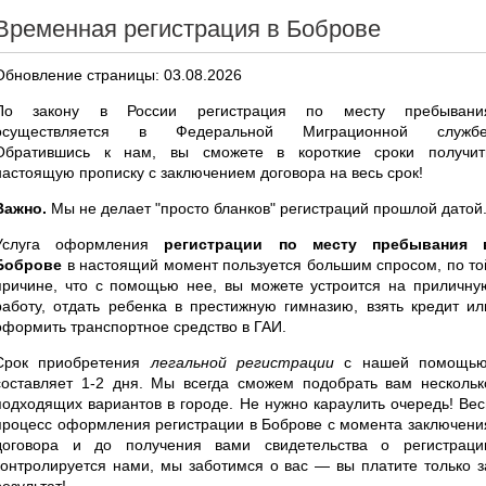
Временная регистрация в Боброве
Обновление страницы: 03.08.2026
По закону в России регистрация по месту пребывани
осуществляется в Федеральной Миграционной службе
Обратившись к нам, вы сможете в короткие сроки получит
настоящую прописку с заключением договора на весь срок!
Важно.
Мы не делает "просто бланков" регистраций прошлой датой
Услуга оформления
регистрации по месту пребывания 
Боброве
в настоящий момент пользуется большим спросом, по то
причине, что с помощью нее, вы можете устроится на приличну
работу, отдать ребенка в престижную гимназию, взять кредит ил
оформить транспортное средство в ГАИ.
Срок приобретения
легальной регистрации
с нашей помощью
составляет 1-2 дня. Мы всегда сможем подобрать вам нескольк
подходящих вариантов в городе. Не нужно караулить очередь! Вес
процесс оформления регистрации в Боброве с момента заключени
договора и до получения вами свидетельства о регистраци
контролируется нами, мы заботимся о вас — вы платите только з
результат!