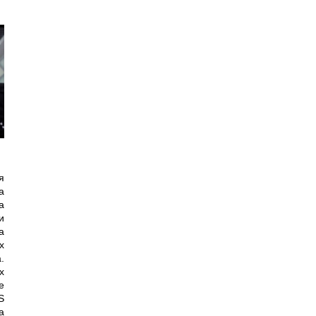
я
а
а
и
а
х
.
х
е
S
а